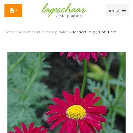
0
menu
Home
/
Assortiment
/
Vaste planten
/
Tanacetum (C) 'Rob. Red'