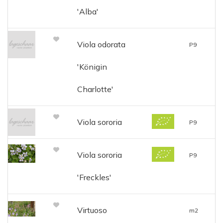
'Alba'
Viola odorata
P9
'Königin
Charlotte'
Viola sororia
P9
Viola sororia
P9
'Freckles'
Virtuoso
m2