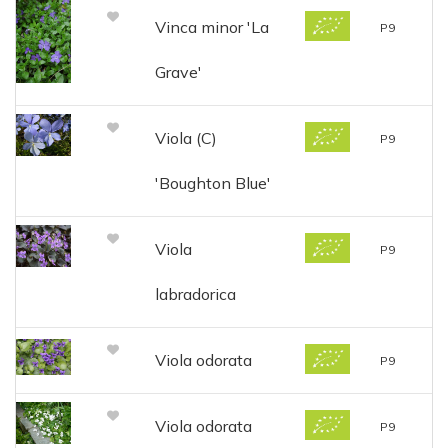
Vinca minor 'La
P9
Grave'
Viola (C)
P9
'Boughton Blue'
Viola
P9
labradorica
Viola odorata
P9
Viola odorata
P9