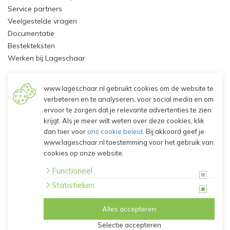
Service partners
Veelgestelde vragen
Documentatie
Bestekteksten
Werken bij Lageschaar
Mijn Account
www.lageschaar.nl gebruikt cookies om de website te
verbeteren en te analyseren, voor social media en om
Inloggen - Klant worden
ervoor te zorgen dat je relevante advertenties te zien
krijgt. Als je meer wilt weten over deze cookies, klik
dan hier voor
ons cookie beleid
. Bij akkoord geef je
© 2026 Lageschaar Vaste Planten B.V.
www.lageschaar.nl toestemming voor het gebruik van
Algemene voorwaarden
cookies op onze website.
Privacy verklaring
Disclaimer
Functioneel
Cookies
Statistieken
Alles accepteren
Selectie accepteren