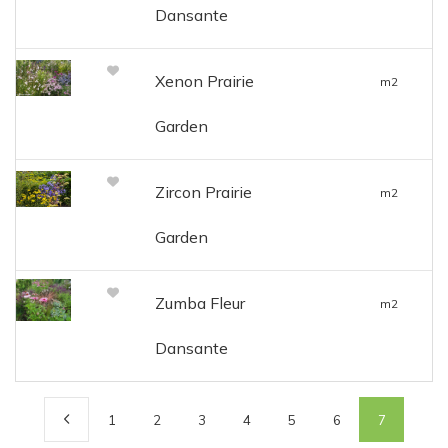
Dansante
Xenon Prairie
m2
Garden
Zircon Prairie
m2
Garden
Zumba Fleur
m2
Dansante
1
2
3
4
5
6
7