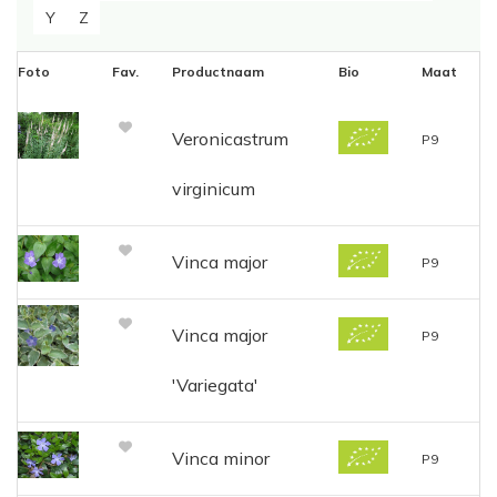
Y
Z
Foto
Fav.
Productnaam
Bio
Maat
Veronicastrum
P9
virginicum
Vinca major
P9
Vinca major
P9
'Variegata'
Vinca minor
P9