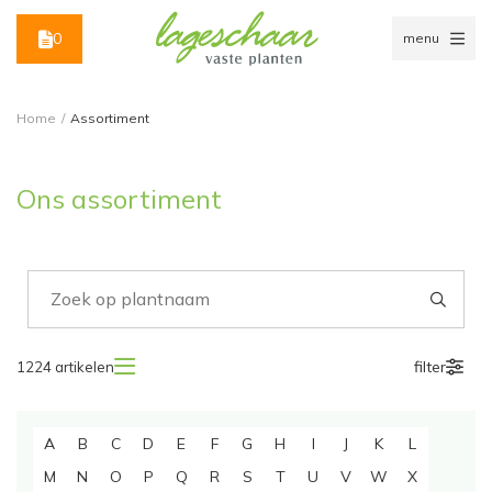
0
menu
Home
/
Assortiment
Ons assortiment
filter
1224
artikelen
A
B
C
D
E
F
G
H
I
J
K
L
M
N
O
P
Q
R
S
T
U
V
W
X