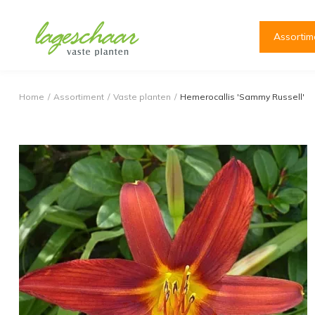
Assortim
Home
/
Assortiment
/
Vaste planten
/
Hemerocallis 'Sammy Russell'