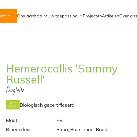
ent
Ons aanbod
Uw toepassing
Projecten
Artikelen
Over on
Hemerocallis 'Sammy
Russell'
Daglelie
Biologisch gecertificeerd
Maat
P9
Bloemkleur
Bruin, Bruin-rood, Rood