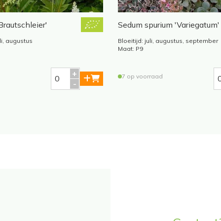
Brautschleier'
Sedum spurium 'Variegatum'
juli, augustus
Bloeitijd: juli, augustus, september
Maat: P9
7 op voorraad