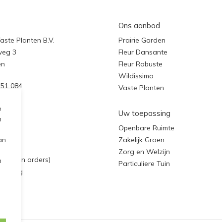
Ons aanbod
ste Planten B.V.
Prairie Garden
weg 3
Fleur Dansante
en
Fleur Robuste
Wildissimo
451 084
Vaste Planten
aar.nl
e
Uw toepassing
m
matie
Openbare Ruimte
Zakelijk Groen
dan
en
Zorg en Welzijn
alen van orders)
n
Particuliere Tuin
vrijdag
 16:45