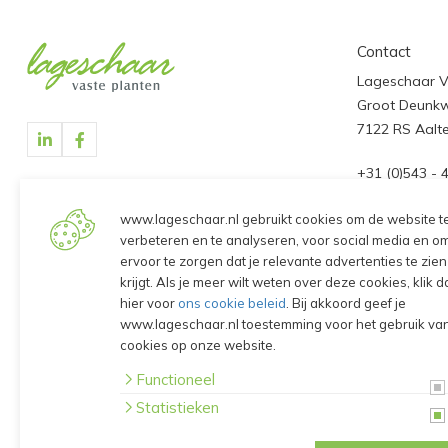
Contact
Lageschaar Va
Groot Deunk
7122 RS Aalt
+31 (0)543 - 
info@lagesch
www.lageschaar.nl gebruikt cookies om de website t
verbeteren en te analyseren, voor social media en o
Contact infor
ervoor te zorgen dat je relevante advertenties te zien
krijgt. Als je meer wilt weten over deze cookies, klik 
Openingstijd
hier voor
ons cookie beleid
. Bij akkoord geef je
(voor het afh
www.lageschaar.nl toestemming voor het gebruik va
cookies op onze website.
Maandag t/m 
van 07:45 tot
Functioneel
Statistieken