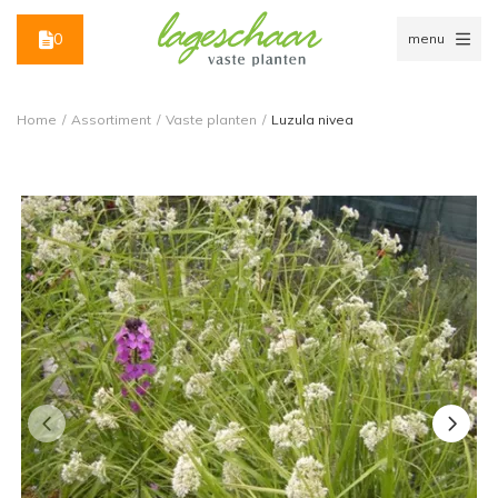
0
menu
Home
/
Assortiment
/
Vaste planten
/
Luzula nivea