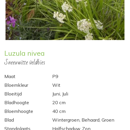
Luzula nivea
Sneeuwitte veldbies
Maat
P9
Bloemkleur
Wit
Bloeitijd
Juni, Juli
Bladhoogte
20 cm
Bloemhoogte
40 cm
Blad
Wintergroen, Behaard, Groen
Standplaats
Halfschaduw, Zon