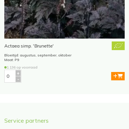
Actaea simp. 'Brunette'
Bloeitijd: augustus, september, oktober
B
Maat: P9
1.136 op voorraad
Service partners