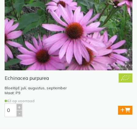
Echinacea purpurea
B
Bloeitijd: juli, augustus, september
Maat: P9
63 op voorraad