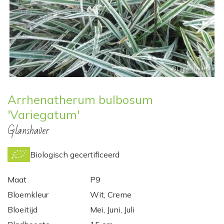
Arrhenatherum bulbosum
'Variegatum'
Glanshaver
Biologisch gecertificeerd
Maat
P9
Bloemkleur
Wit, Creme
Bloeitijd
Mei, Juni, Juli