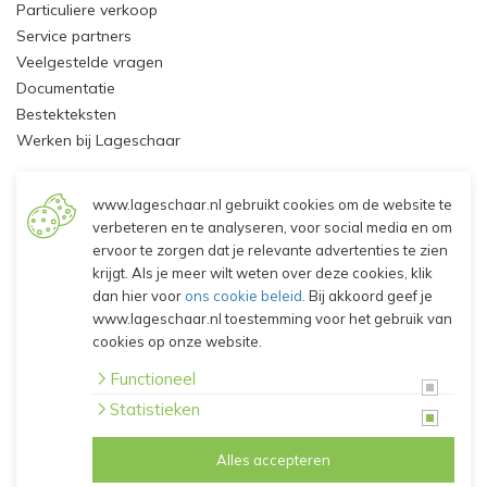
Particuliere verkoop
Service partners
Veelgestelde vragen
Documentatie
Bestekteksten
Werken bij Lageschaar
Mijn Account
www.lageschaar.nl gebruikt cookies om de website te
verbeteren en te analyseren, voor social media en om
Inloggen - Klant worden
ervoor te zorgen dat je relevante advertenties te zien
krijgt. Als je meer wilt weten over deze cookies, klik
dan hier voor
ons cookie beleid
. Bij akkoord geef je
© 2026 Lageschaar Vaste Planten B.V.
www.lageschaar.nl toestemming voor het gebruik van
Algemene voorwaarden
cookies op onze website.
Privacy verklaring
Disclaimer
Functioneel
Cookies
Statistieken
Alles accepteren