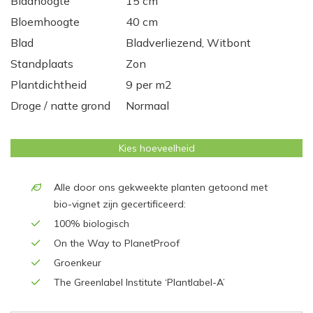
Bladhoogte
15 cm
Bloemhoogte
40 cm
Blad
Bladverliezend, Witbont
Standplaats
Zon
Plantdichtheid
9 per m2
Droge / natte grond
Normaal
Kies hoeveelheid
Alle door ons gekweekte planten getoond met
bio-vignet zijn gecertificeerd:
100% biologisch
On the Way to PlanetProof
Groenkeur
The Greenlabel Institute ‘Plantlabel-A’