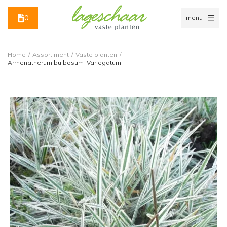
0
menu
Home
/
Assortiment
/
Vaste planten
/
Arrhenatherum bulbosum 'Variegatum'