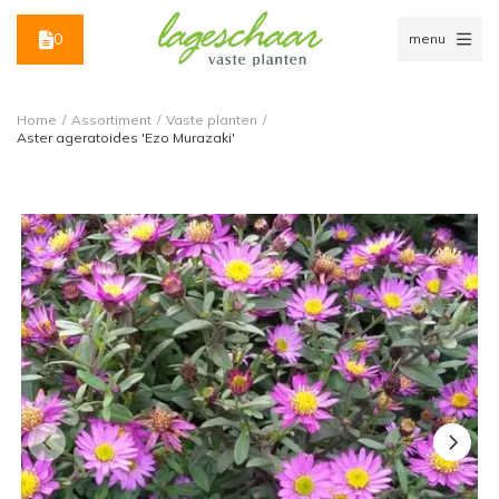
0
menu
Home
/
Assortiment
/
Vaste planten
/
Aster ageratoides 'Ezo Murazaki'