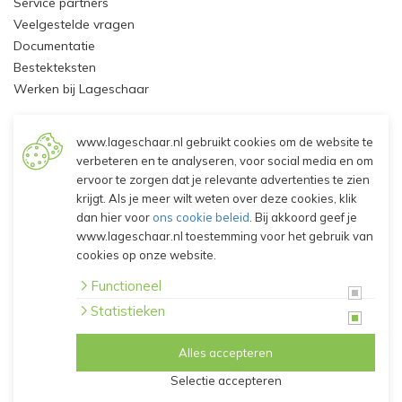
Service partners
Veelgestelde vragen
Documentatie
Bestekteksten
Werken bij Lageschaar
Mijn Account
www.lageschaar.nl gebruikt cookies om de website te
verbeteren en te analyseren, voor social media en om
Inloggen - Klant worden
ervoor te zorgen dat je relevante advertenties te zien
krijgt. Als je meer wilt weten over deze cookies, klik
dan hier voor
ons cookie beleid
. Bij akkoord geef je
© 2026 Lageschaar Vaste Planten B.V.
www.lageschaar.nl toestemming voor het gebruik van
Algemene voorwaarden
cookies op onze website.
Privacy verklaring
Disclaimer
Functioneel
Cookies
Statistieken
Alles accepteren
Selectie accepteren