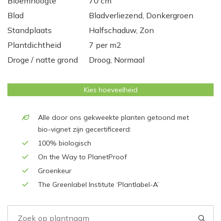
Bloemhoogte
70 cm
Blad
Bladverliezend, Donkergroen
Standplaats
Halfschaduw, Zon
Plantdichtheid
7 per m2
Droge / natte grond
Droog, Normaal
Kies hoeveelheid
Alle door ons gekweekte planten getoond met
bio-vignet zijn gecertificeerd:
100% biologisch
On the Way to PlanetProof
Groenkeur
The Greenlabel Institute ‘Plantlabel-A’