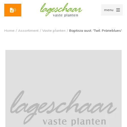
0
menu
Home
/
Assortiment
/
Vaste planten
/
Baptisia aust. 'Twil. Prärieblues'