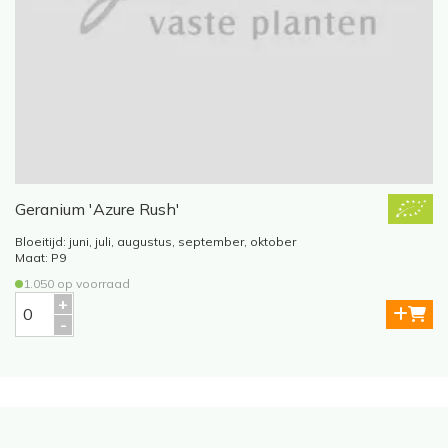
Geranium 'Azure Rush'
Bloeitijd: juni, juli, augustus, september, oktober
B
Maat: P9
1.050 op voorraad