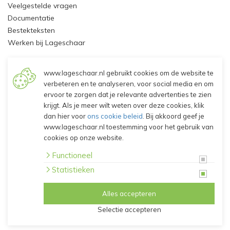
Veelgestelde vragen
Documentatie
Bestekteksten
Werken bij Lageschaar
Mijn Account
www.lageschaar.nl gebruikt cookies om de website te
verbeteren en te analyseren, voor social media en om
Inloggen - Klant worden
ervoor te zorgen dat je relevante advertenties te zien
krijgt. Als je meer wilt weten over deze cookies, klik
dan hier voor
ons cookie beleid
. Bij akkoord geef je
© 2026 Lageschaar Vaste Planten B.V.
www.lageschaar.nl toestemming voor het gebruik van
Algemene voorwaarden
cookies op onze website.
Privacy verklaring
Disclaimer
Functioneel
Cookies
Statistieken
Alles accepteren
Selectie accepteren