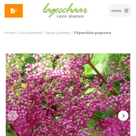
0
menu
Home
/
Assortiment
/
Vaste planten
/
Filipendula purpurea